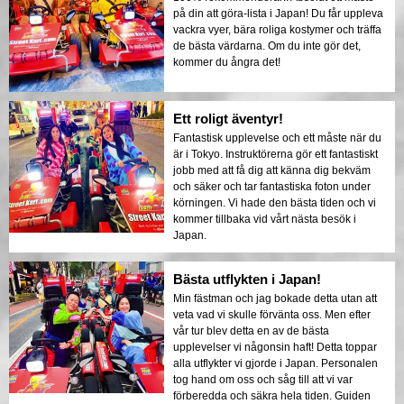
på din att göra-lista i Japan! Du får uppleva
vackra vyer, bära roliga kostymer och träffa
de bästa värdarna. Om du inte gör det,
kommer du ångra det!
Ett roligt äventyr!
Fantastisk upplevelse och ett måste när du
är i Tokyo. Instruktörerna gör ett fantastiskt
jobb med att få dig att känna dig bekväm
och säker och tar fantastiska foton under
körningen. Vi hade den bästa tiden och vi
kommer tillbaka vid vårt nästa besök i
Japan.
Bästa utflykten i Japan!
Min fästman och jag bokade detta utan att
veta vad vi skulle förvänta oss. Men efter
vår tur blev detta en av de bästa
upplevelser vi någonsin haft! Detta toppar
alla utflykter vi gjorde i Japan. Personalen
tog hand om oss och såg till att vi var
förberedda och säkra hela tiden. Guiden