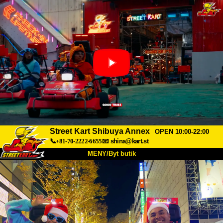
Street Kart Shibuya Annex
OPEN 10:00-22:00
📞+81-70-2222-6655
📧
shina@kart.st
MENY/Byt butik
HEM
Om oss
Specifikationer
Pris
Hitta hit
Röster
FAQ