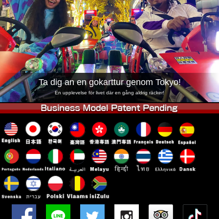
Företag
Boka
Byt butik
Tokyo Shinagawa
Tokyo Akihabara#1
Tokyo Akihabara#2
Tokyo Shibuya
Tokyo Shibuya Annex
Tokyo Bay
Ta dig an en gokarttur genom Tokyo!
Tokyo Asakusa
Osaka
En upplevelse för livet där en gång aldrig räcker!
Okinawa