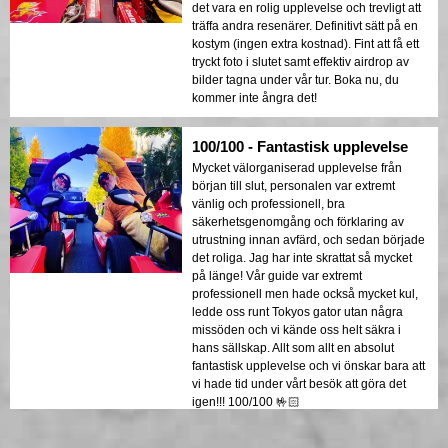
det vara en rolig upplevelse och trevligt att
träffa andra resenärer. Definitivt sätt på en
kostym (ingen extra kostnad). Fint att få ett
tryckt foto i slutet samt effektiv airdrop av
bilder tagna under vår tur. Boka nu, du
kommer inte ångra det!
100/100 - Fantastisk upplevelse
Mycket välorganiserad upplevelse från
början till slut, personalen var extremt
vänlig och professionell, bra
säkerhetsgenomgång och förklaring av
utrustning innan avfärd, och sedan började
det roliga. Jag har inte skrattat så mycket
på länge! Vår guide var extremt
professionell men hade också mycket kul,
ledde oss runt Tokyos gator utan några
missöden och vi kände oss helt säkra i
hans sällskap. Allt som allt en absolut
fantastisk upplevelse och vi önskar bara att
vi hade tid under vårt besök att göra det
igen!!! 100/100 🤟🏻