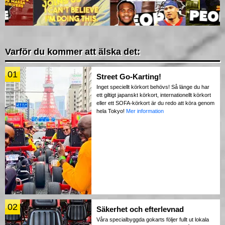
Varför du kommer att älska det:
01
Street Go-Karting!
Inget speciellt körkort behövs! Så länge du har
ett giltigt japanskt körkort, internationellt körkort
eller ett SOFA-körkort är du redo att köra genom
hela Tokyo!
Mer information
02
Säkerhet och efterlevnad
Våra specialbyggda gokarts följer fullt ut lokala