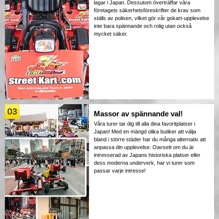
lagar i Japan. Dessutom överträffar våra
företagets säkerhetsföreskrifter de krav som
ställs av polisen, vilket gör vår gokart-upplevelse
inte bara spännande och rolig utan också
mycket säker.
03
Massor av spännande val!
Våra turer tar dig till alla dina favoritplatser i
Japan! Med en mängd olika butiker att välja
bland i större städer har du många alternativ att
anpassa din upplevelse. Oavsett om du är
intresserad av Japans historiska platser eller
dess moderna underverk, har vi turer som
passar varje intresse!