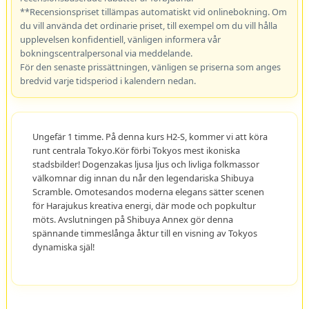
**Recensionspriset tillämpas automatiskt vid onlinebokning. Om
du vill använda det ordinarie priset, till exempel om du vill hålla
upplevelsen konfidentiell, vänligen informera vår
bokningscentralpersonal via meddelande.
För den senaste prissättningen, vänligen se priserna som anges
bredvid varje tidsperiod i kalendern nedan.
Ungefär 1 timme. På denna kurs H2-S, kommer vi att köra
runt centrala Tokyo.Kör förbi Tokyos mest ikoniska
stadsbilder! Dogenzakas ljusa ljus och livliga folkmassor
välkomnar dig innan du når den legendariska Shibuya
Scramble. Omotesandos moderna elegans sätter scenen
för Harajukus kreativa energi, där mode och popkultur
möts. Avslutningen på Shibuya Annex gör denna
spännande timmeslånga åktur till en visning av Tokyos
dynamiska själ!