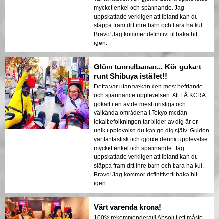
mycket enkel och spännande. Jag
uppskattade verkligen att ibland kan du
släppa fram ditt inre barn och bara ha kul.
Bravo! Jag kommer definitivt tillbaka hit
igen.
Glöm tunnelbanan... Kör gokart
runt Shibuya istället!!
Detta var utan tvekan den mest befriande
och spännande upplevelsen. Att FÅ KÖRA
gokart i en av de mest turistiga och
välkända områdena i Tokyo medan
lokalbefolkningen tar bilder av dig är en
unik upplevelse du kan ge dig själv. Guiden
var fantastisk och gjorde denna upplevelse
mycket enkel och spännande. Jag
uppskattade verkligen att ibland kan du
släppa fram ditt inre barn och bara ha kul.
Bravo! Jag kommer definitivt tillbaka hit
igen.
Värt varenda krona!
100% rekommenderar!! Absolut ett måste