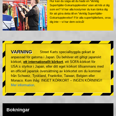
Hur kan du säga att du hade en 'Verklig
Superhjälte-Gokartupplevelse' utan att klä ut dig
som en? Vi har alla kostymer du kan tänka dig
för att göra detta till en 'Verklig Superhjälte-
Gokartupplevelse'! För alla superhjältefans, oroa
dig inte – vi har dem också!
VARNING
Street Karts specialbyggda gokart är
anpassad för gatorna i Japan. Du behöver ett giltigt japanskt
körkort,
ett internationellt körkort
, ett SOFA-körkort för
USA:s styrkor i Japan, eller ditt eget körkort tillsammans med
en officiell japansk översättning av körkortet om du kommer
från Schweiz, Tyskland, Frankrike, Taiwan, Belgien eller
Monaco. Kom ihåg: INGET KÖRKORT – INGEN KÖRNING!!
Mer information
.
Bokningar