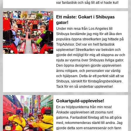
var fantastisk och såg till att vi hade kul!
Ett måste: Gokart i Shibuyas
gator!
Under min resa från Los Angeles till
Shibuya bestämde jag mig för att åka den
populära öppna streetkarten jag hittade på
TripAdvisor. Det var en helt fantastisk
upplevelse! Streetkarten var bekväm och
gjorde det möjligt för mig att slappna av och
njuta av vyerna över Shibuyas livliga gator.
Den öppna designen gjorde upplevelsen
ännu roligare, och personalen var vänlig
och hjälpsam. Detta är ett perfekt sätt att se
Shibuya, särskilt för förstagångsbesökare.
Tack för en så underbar upplevelse!
Gokartguld-upplevelse!
En av höjdpunkterna från min resa!
Älskade upplevelsen att zooma runt
gatorna. Fantastiskt företag att ha att göra
med, rekommenderas starkt till andra. Jag
gjorde detta som ensamresenär och fann