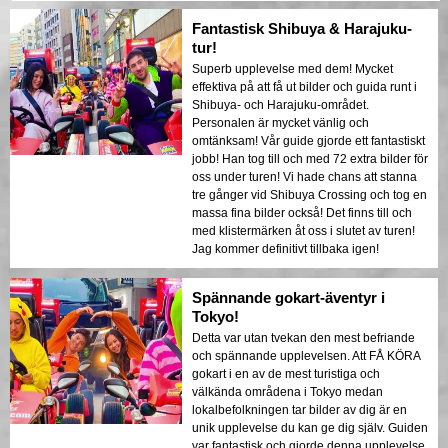
Fantastisk Shibuya & Harajuku-
tur!
Superb upplevelse med dem! Mycket
effektiva på att få ut bilder och guida runt i
Shibuya- och Harajuku-området.
Personalen är mycket vänlig och
omtänksam! Vår guide gjorde ett fantastiskt
jobb! Han tog till och med 72 extra bilder för
oss under turen! Vi hade chans att stanna
tre gånger vid Shibuya Crossing och tog en
massa fina bilder också! Det finns till och
med klistermärken åt oss i slutet av turen!
Jag kommer definitivt tillbaka igen!
Spännande gokart-äventyr i
Tokyo!
Detta var utan tvekan den mest befriande
och spännande upplevelsen. Att FÅ KÖRA
gokart i en av de mest turistiga och
välkända områdena i Tokyo medan
lokalbefolkningen tar bilder av dig är en
unik upplevelse du kan ge dig själv. Guiden
var fantastisk och gjorde denna upplevelse