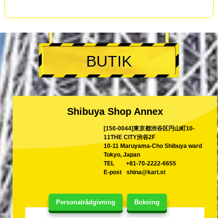
BUTIK
Shibuya Shop Annex
[150-0044]東京都渋谷区円山町10-
11THE CITY渋谷2F
10-11 Maruyama-Cho Shibuya ward
Tokyo, Japan
TEL
+81-70-2222-6655
E-post
shina@kart.st
Personalrådgivning
Bokning