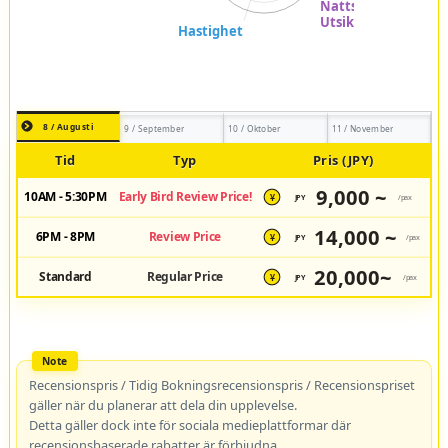
8 / Augusti
9 / September
10 / Oktober
11 / November
Tid
Typ
Pris (JPY)
9,000 ~
10AM - 5:30PM
Early Bird Review Price!
JPY
/pax
¥
14,000 ~
6PM - 8PM
Review Price
JPY
/pax
¥
20,000~
Standard
Regular Price
JPY
/pax
¥
Recensionspris / Tidig Bokningsrecensionspris / Recensionspriset
gäller när du planerar att dela din upplevelse.
Detta gäller dock inte för sociala medieplattformar där
recensionsbaserade rabatter är förbjudna.