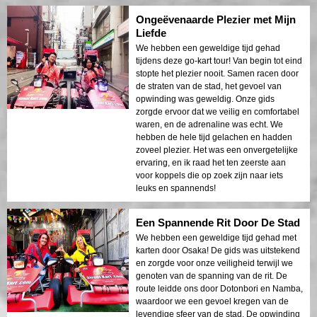
Ongeëvenaarde Plezier met Mijn
Liefde
We hebben een geweldige tijd gehad
tijdens deze go-kart tour! Van begin tot eind
stopte het plezier nooit. Samen racen door
de straten van de stad, het gevoel van
opwinding was geweldig. Onze gids
zorgde ervoor dat we veilig en comfortabel
waren, en de adrenaline was echt. We
hebben de hele tijd gelachen en hadden
zoveel plezier. Het was een onvergetelijke
ervaring, en ik raad het ten zeerste aan
voor koppels die op zoek zijn naar iets
leuks en spannends!
Een Spannende Rit Door De Stad
We hebben een geweldige tijd gehad met
karten door Osaka! De gids was uitstekend
en zorgde voor onze veiligheid terwijl we
genoten van de spanning van de rit. De
route leidde ons door Dotonbori en Namba,
waardoor we een gevoel kregen van de
levendige sfeer van de stad. De opwinding