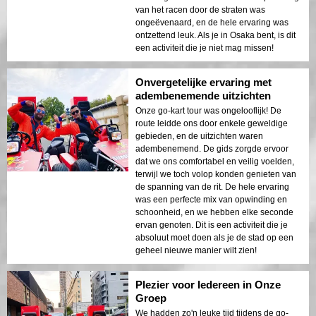
van het racen door de straten was
ongeëvenaard, en de hele ervaring was
ontzettend leuk. Als je in Osaka bent, is dit
een activiteit die je niet mag missen!
Onvergetelijke ervaring met
adembenemende uitzichten
Onze go-kart tour was ongelooflijk! De
route leidde ons door enkele geweldige
gebieden, en de uitzichten waren
adembenemend. De gids zorgde ervoor
dat we ons comfortabel en veilig voelden,
terwijl we toch volop konden genieten van
de spanning van de rit. De hele ervaring
was een perfecte mix van opwinding en
schoonheid, en we hebben elke seconde
ervan genoten. Dit is een activiteit die je
absoluut moet doen als je de stad op een
geheel nieuwe manier wilt zien!
Plezier voor Iedereen in Onze
Groep
We hadden zo'n leuke tijd tijdens de go-