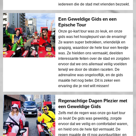
iedereen die de stad met vrienden bezoekt.
Een Geweldige Gids en een
Epische Tour
Onze go-kart tour was zo leuk, en onze
gids was het hoogtepunt van de ervaring!
Ze waren super betrokken, vriendelijk en
grappig, waardoor de hele tour een feestje
was. Ze hielden ons vermaakt, deelden
interessante feiten over de stad en zorgden
ervoor dat we ons allemaal veilig voelden
terwijl we door de straten raceten. De
adrenaline was ongelooflijk, en de gids
maakte het nog beter. Dit is zeker een
ervaring die je niet wilt missen!
Regenachtige Dagen Plezier met
een Geweldige Gids
Zelfs met de regen was onze go-kart tour
zo leuk! De gids was geweldig, zorgde
ervoor dat we veilig en comfortabel waren,
en hield ons de hele tijd vermaakt. De
regen maakte de rit nog avontuurlijker, en