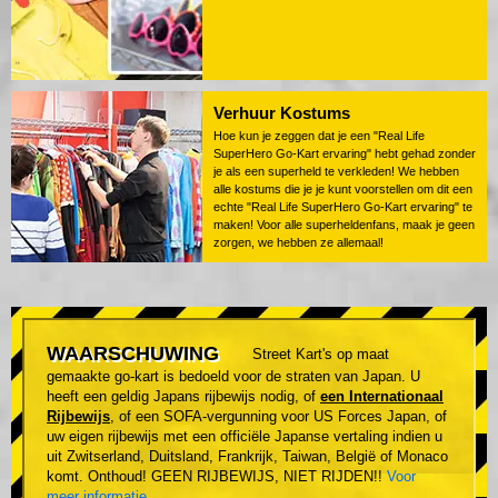
Verhuur Kostums
Hoe kun je zeggen dat je een "Real Life
SuperHero Go-Kart ervaring" hebt gehad zonder
je als een superheld te verkleden! We hebben
alle kostums die je je kunt voorstellen om dit een
echte "Real Life SuperHero Go-Kart ervaring" te
maken! Voor alle superheldenfans, maak je geen
zorgen, we hebben ze allemaal!
WAARSCHUWING
Street Kart's op maat
gemaakte go-kart is bedoeld voor de straten van Japan. U
heeft een geldig Japans rijbewijs nodig, of
een Internationaal
Rijbewijs
, of een SOFA-vergunning voor US Forces Japan, of
uw eigen rijbewijs met een officiële Japanse vertaling indien u
uit Zwitserland, Duitsland, Frankrijk, Taiwan, België of Monaco
komt. Onthoud! GEEN RIJBEWIJS, NIET RIJDEN!!
Voor
meer informatie
.