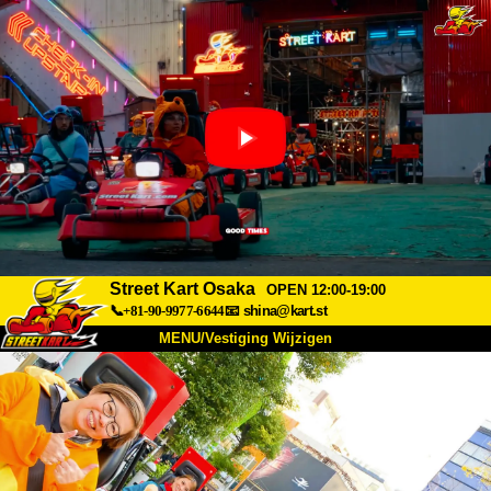
Street Kart Osaka
OPEN 12:00-19:00
📞+81-90-9977-6644
📧
shina@kart.st
MENU/Vestiging Wijzigen
TOP
Over Ons
Specificaties
Prijs
Bereikbaarheid
Reviews
Veelgestelde Vragen