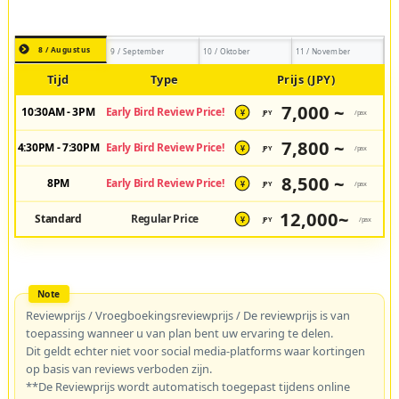
8 / Augustus
9 / September
10 / Oktober
11 / November
Tijd
Type
Prijs (JPY)
7,000 ~
10:30AM - 3PM
Early Bird Review Price!
JPY
/pax
¥
7,800 ~
4:30PM - 7:30PM
Early Bird Review Price!
JPY
/pax
¥
8,500 ~
8PM
Early Bird Review Price!
JPY
/pax
¥
12,000~
Standard
Regular Price
JPY
/pax
¥
Reviewprijs / Vroegboekingsreviewprijs / De reviewprijs is van
toepassing wanneer u van plan bent uw ervaring te delen.
Dit geldt echter niet voor social media-platforms waar kortingen
op basis van reviews verboden zijn.
**De Reviewprijs wordt automatisch toegepast tijdens online