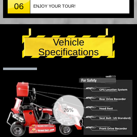
06
ENJOY YOUR TOUR!
Vehicle
Specifications
27%