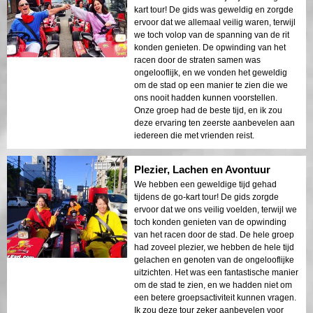
kart tour! De gids was geweldig en zorgde
ervoor dat we allemaal veilig waren, terwijl
we toch volop van de spanning van de rit
konden genieten. De opwinding van het
racen door de straten samen was
ongelooflijk, en we vonden het geweldig
om de stad op een manier te zien die we
ons nooit hadden kunnen voorstellen.
Onze groep had de beste tijd, en ik zou
deze ervaring ten zeerste aanbevelen aan
iedereen die met vrienden reist.
Plezier, Lachen en Avontuur
We hebben een geweldige tijd gehad
tijdens de go-kart tour! De gids zorgde
ervoor dat we ons veilig voelden, terwijl we
toch konden genieten van de opwinding
van het racen door de stad. De hele groep
had zoveel plezier, we hebben de hele tijd
gelachen en genoten van de ongelooflijke
uitzichten. Het was een fantastische manier
om de stad te zien, en we hadden niet om
een betere groepsactiviteit kunnen vragen.
Ik zou deze tour zeker aanbevelen voor