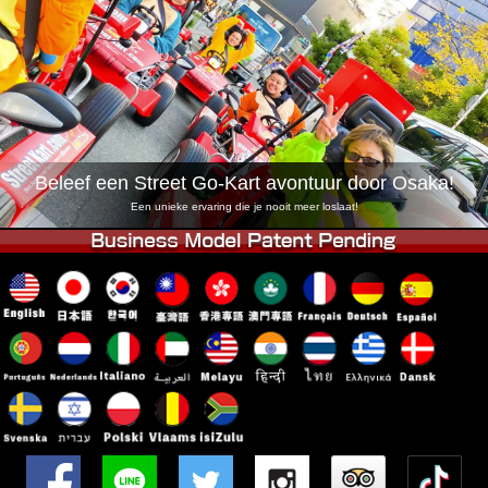
Bedrijf
Reserveren
Vestiging Wijzigen
Tokio Shinagawa
Tokio Akihabara#1
Tokio Akihabara#2
Tokio Shibuya
Tokio Shibuya Annex
Tokio Baai
Beleef een Street Go-Kart avontuur door Osaka!
Tokio Asakusa
Osaka
Een unieke ervaring die je nooit meer loslaat!
Okinawa